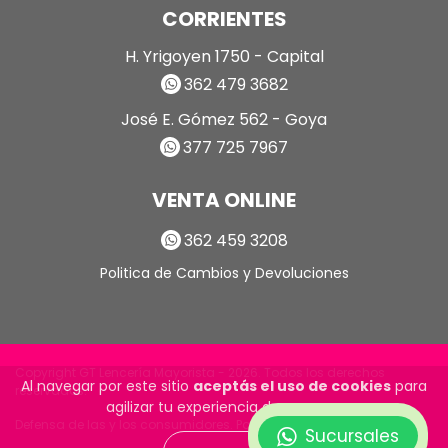
CORRIENTES
H. Yrigoyen 1750 - Capital
362 479 3682
José E. Gómez 562 - Goya
377 725 7967
VENTA ONLINE
362 459 3208
Politica de Cambios y Devoluciones
Copyright GT Lencería Mayorista - 2026. Todos los derechos
Al navegar por este sitio
aceptás el uso de cookies
para
reservados.
agilizar tu experiencia de compra.
Defensa de las y los consumidores. Para reclamos
ingrese aquí
Sucursales