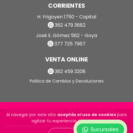
CORRIENTES
H. Yrigoyen 1750 - Capital
362 479 3682
José E. Gómez 562 - Goya
377 725 7967
VENTA ONLINE
362 459 3208
Politica de Cambios y Devoluciones
Copyright GT Lencería Mayorista - 2026. Todos los derechos
Al navegar por este sitio
aceptás el uso de cookies
para
reservados.
agilizar tu experiencia de compra.
Defensa de las y los consumidores. Para reclamos
ingrese aquí
Sucursales