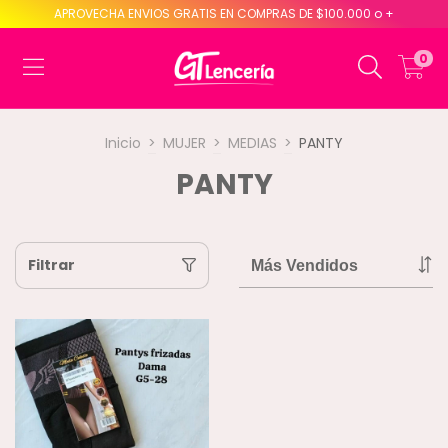
APROVECHA ENVIOS GRATIS EN COMPRAS DE $100.000 o +
0
Inicio
>
MUJER
>
MEDIAS
>
PANTY
PANTY
Filtrar