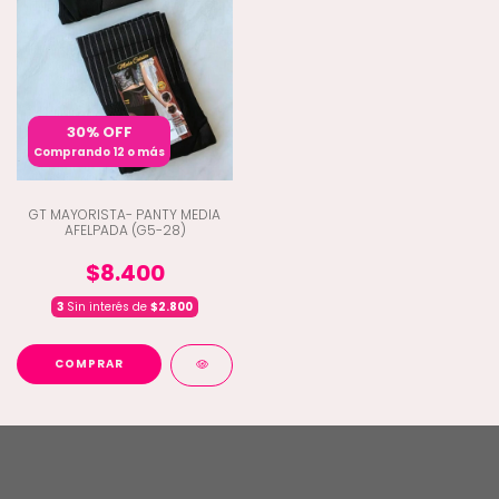
30% OFF
Comprando 12 o más
GT MAYORISTA- PANTY MEDIA
AFELPADA (G5-28)
$8.400
3
Sin interés de
$2.800
COMPRAR