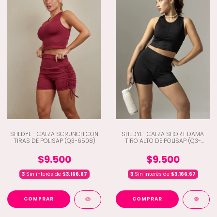
SHEDYL - CALZA SCRUNCH CON
SHEDYL- CALZA SHORT DAMA
TIRAS DE POLISAP (Q3-6508)
TIRO ALTO DE POLISAP (Q3-
6443)
$9.500
$9.500
3
Sin interés de
$3.166,67
3
Sin interés de
$3.166,67
COMPRAR
COMPRAR