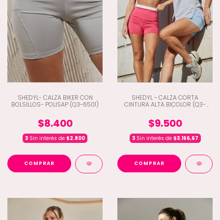
SHEDYL- CALZA BIKER CON
SHEDYL - CALZA CORTA
BOLSILLOS- POLISAP (Q3-6501)
CINTURA ALTA BICOLOR (Q3-
6495)
$8.400
$9.500
3
Sin interés de
$2.800
3
Sin interés de
$3.166,67
COMPRAR
COMPRAR