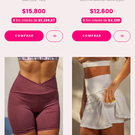
CINTUTA V (C2-7304)
$15.800
$12.600
3
Sin interés de
$5.266,67
3
Sin interés de
$4.200
COMPRAR
COMPRAR