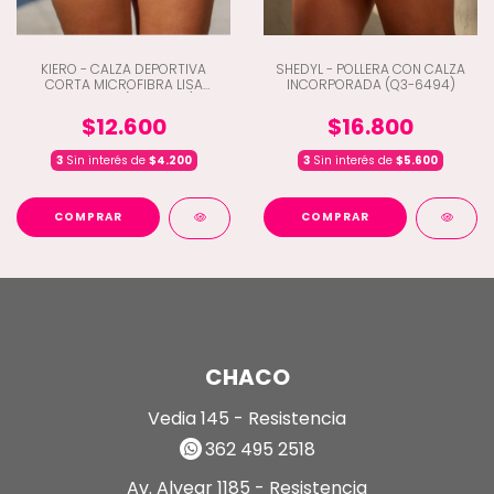
KIERO - CALZA DEPORTIVA
SHEDYL - POLLERA CON CALZA
CORTA MICROFIBRA LISA
INCORPORADA (Q3-6494)
CINTURA V (C2-17304)
$12.600
$16.800
3
Sin interés de
$4.200
3
Sin interés de
$5.600
COMPRAR
COMPRAR
CHACO
Vedia 145 - Resistencia
362 495 2518
Av. Alvear 1185 - Resistencia