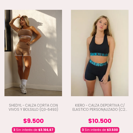
SHEDYL - CALZA CORTA CON
KIERO - CALZA DEPORTIVA C/
VIVOS Y BOLSILLO (Q3-6493)
ELASTICO PERSONALIZADO (C2-
7308)
$9.500
$10.500
3
Sin interés de
$3.166,67
3
Sin interés de
$3.500