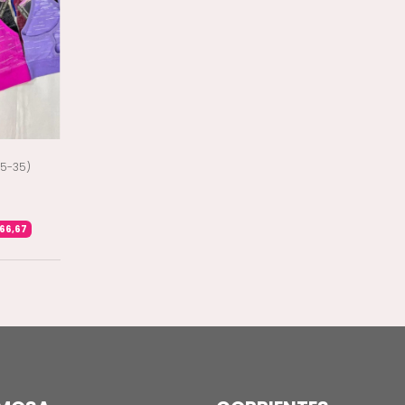
G5-35)
166,67