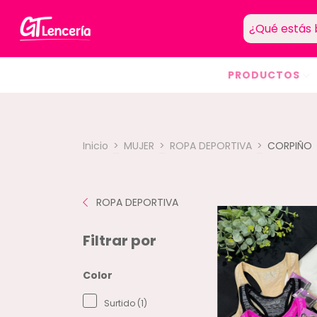
PRODUCTOS
Inicio
>
MUJER
>
ROPA DEPORTIVA
>
CORPIÑO
ROPA DEPORTIVA
Filtrar por
Color
Surtido (1)