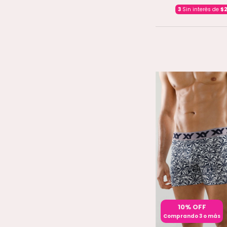
3
Sin interés de
$2
10% OFF
Comprando 3 o más