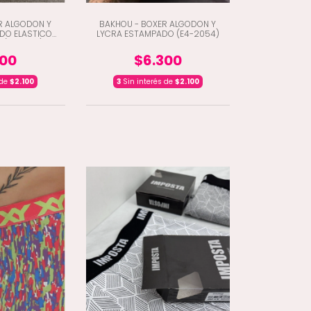
R ALGODON Y
BAKHOU - BOXER ALGODON Y
DO ELASTICO
LYCRA ESTAMPADO (E4-2054)
 (E4-2128)
300
$6.300
 de
$2.100
3
Sin interés de
$2.100