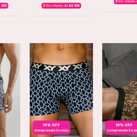
3
Sin interés
.100
3
Sin interés de
$2.100
10% OFF
10% OFF
Comprando 3 o más
Comprando 3 o 