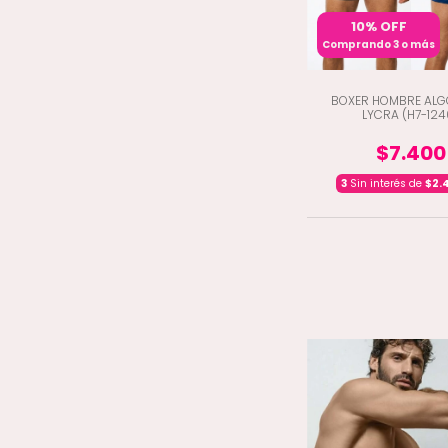
10% OFF
Comprando 3 o más
BOXER HOMBRE ALG
LYCRA (H7-124
$7.400
3
Sin interés de
$2.