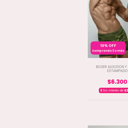
10% OFF
Comprando 3 o más
BOXER ALGODON Y 
ESTAMPADO
CAMUFLADO.ELASTI
TONOS. (E4-20
$6.300
3
Sin interés de
$2