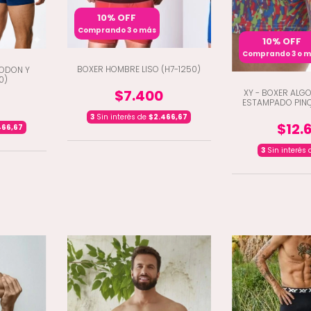
10% OFF
Comprando 3 o más
10% OFF
Comprando 3 o 
BOXER HOMBRE LISO (H7-1250)
ODON Y
0)
$7.400
XY - BOXER ALG
ESTAMPADO PIN
1431
3
Sin interés de
$2.466,67
$12.
466,67
3
Sin interés