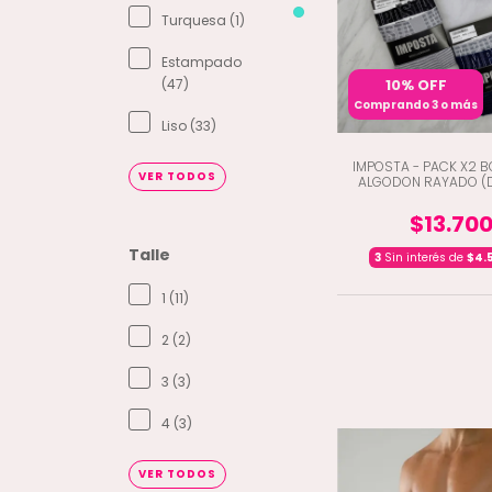
Turquesa (1)
Estampado
10% OFF
(47)
Comprando 3 o más
Liso (33)
IMPOSTA - PACK X2 B
VER TODOS
ALGODON RAYADO (
$13.70
Talle
3
Sin interés de
$4.
1 (11)
2 (2)
3 (3)
4 (3)
VER TODOS