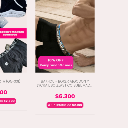
10% OFF
Comprando 3 o más
TA (G5-331)
BAKHOU - BOXER ALGODON Y
LYCRA LISO ,ELASTICO SUBLIMADO
(E4-1902)
400
$6.300
 de
$2.800
3
Sin interés de
$2.100