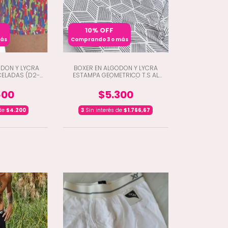
10% OFF
más
Comprando 3 o más
ODON Y LYCRA
BOXER EN ALGODON Y LYCRA
CELADAS (D2-
ESTAMPA GEOMETRICO T.S AL
)
T.XXL (D5-260)
600
$5.300
 de
$4.200
3
Sin interés de
$1.766,67