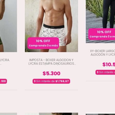
10% OFF
Comprando 3 o 
10% OFF
Comprando 3 o más
XY-BOXER LARG
ALGODÓN Y LYCR
LYCRA.
IMPOSTA - BOXER ALGODON Y
$10.
LYCRA ESTAMPA DINOSAURIOS
CO DOS
(D5-306)
43)
$5.300
3
Sin interés
.100
3
Sin interés de
$1.766,67