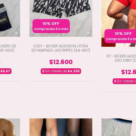
10% OFF
Comprando 3 o más
10% OFF
Comprando 3 o 
OXERS DE
LODY - BOXER ALGODON LYCRA
D5-500)
ESTAMPADO JASTRIPES (A9-967)
XY - BOXER ALG
0
$12.600
LISO DIBU (
$12.
566,67
3
Sin interés de
$4.200
3
Sin interés