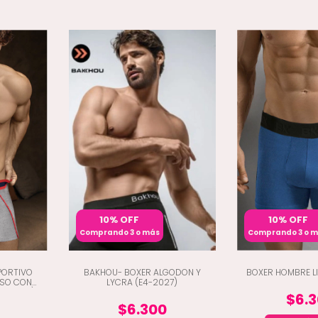
10% OFF
10% OFF
Comprando 3 o más
Comprando 3 o 
PORTIVO
BAKHOU- BOXER ALGODON Y
BOXER HOMBRE LI
ISO CON
LYCRA (E4-2027)
E4-2103)
$6.
$6.300