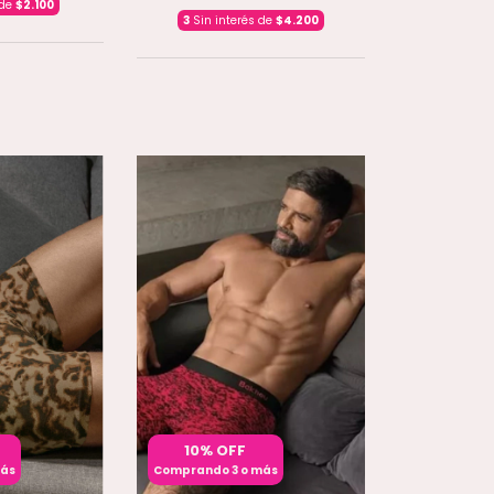
 de
$2.100
3
Sin interés de
$4.200
10% OFF
más
Comprando 3 o más