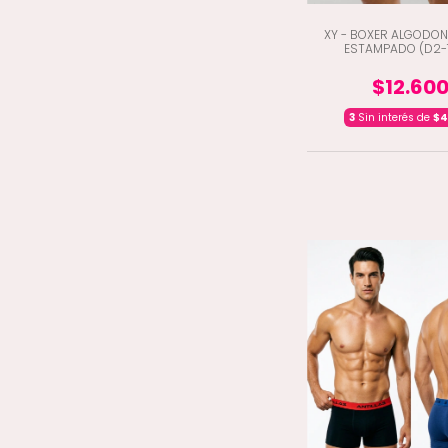
XY - BOXER ALGODON
ESTAMPADO (D2-
$12.60
3
Sin interés de
$4