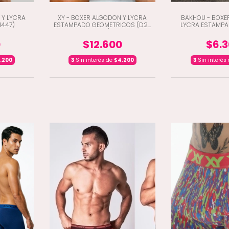
 Y LYCRA
XY - BOXER ALGODON Y LYCRA
BAKHOU - BOXE
1447)
ESTAMPADO GEOMETRICOS (D2-
LYCRA ESTAMPA
1435)
SOBRE RELIEVE
0
$12.600
$6.
.200
3
Sin interés de
$4.200
3
Sin interés