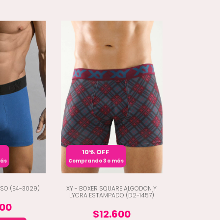
10% OFF
más
Comprando 3 o más
SO (E4-3029)
XY - BOXER SQUARE ALGODON Y
LYCRA ESTAMPADO (D2-1457)
300
$12.600