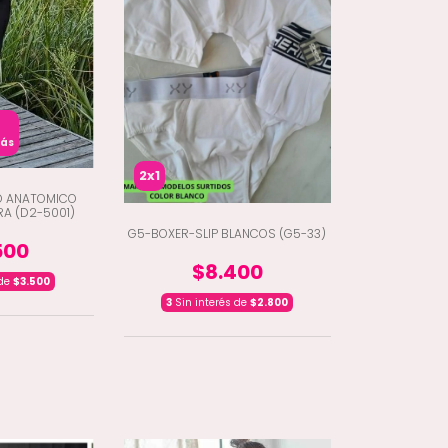
más
2x1
O ANATOMICO
A (D2-5001)
G5-BOXER-SLIP BLANCOS (G5-33)
500
$8.400
 de
$3.500
3
Sin interés de
$2.800