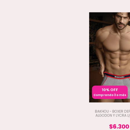
10% OFF
Comprando 3 o más
BAKHOU - BOXER DE
ALGODON Y LYCRA L
DETALLES DE LINEAS (
$6.300