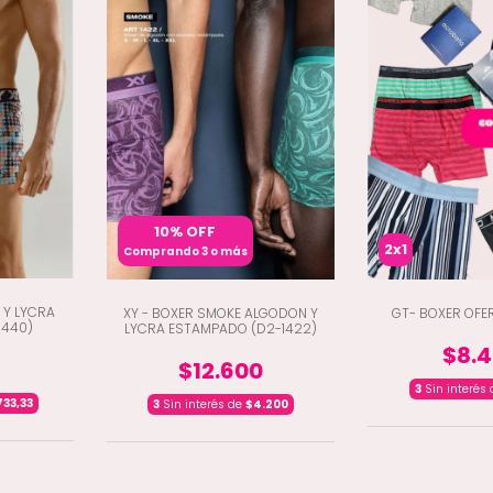
10% OFF
2x1
Comprando 3 o más
 Y LYCRA
XY - BOXER SMOKE ALGODON Y
GT- BOXER OFER
1440)
LYCRA ESTAMPADO (D2-1422)
$8.
$12.600
3
Sin interés
733,33
3
Sin interés de
$4.200