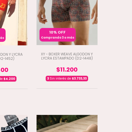
10% OFF
Comprando 3 o más
más
XY - BOXER WEAVE ALGODON Y
ODON Y LYCRA
LYCRA ESTAMPADO (D2-1448)
D2-1452)
$11.200
600
3
Sin interés de
$3.733,33
 de
$4.200