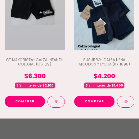
GT MAYORISTA- CALZA INFANTIL
SUSURRO- CALZA NENA
COLEGIAL (G5-29)
ALGODON Y LYCRA (K7-1098)
$6.300
$4.200
3
Sin interés de
$2.100
3
Sin interés de
$1.400
COMPRAR
COMPRAR