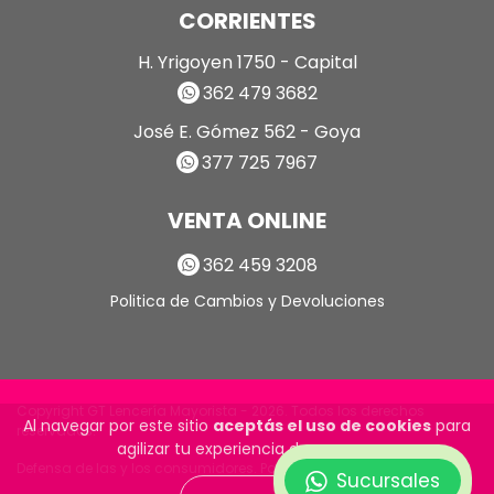
CORRIENTES
H. Yrigoyen 1750 - Capital
362 479 3682
José E. Gómez 562 - Goya
377 725 7967
VENTA ONLINE
362 459 3208
Politica de Cambios y Devoluciones
Copyright GT Lencería Mayorista - 2026. Todos los derechos
Al navegar por este sitio
aceptás el uso de cookies
para
reservados.
agilizar tu experiencia de compra.
Defensa de las y los consumidores. Para reclamos
ingrese aquí
Sucursales