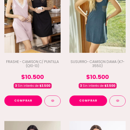
FRASHE - CAMISON C/ PUNTILLA
SUSURRO- CAMISON DAMA (K7-
(Q10-13)
3550)
$10.500
$10.500
3
Sin interés de
$3.500
3
Sin interés de
$3.500
COMPRAR
COMPRAR