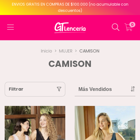
ENVIOS GRATIS EN COMPRAS DE $100.000 (no acumulable con
descuentos)
0
Inicio
>
MUJER
>
CAMISON
CAMISON
Filtrar