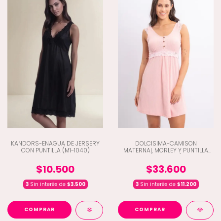
KANDORS-ENAGUA DE JERSERY
DOLCISIMA-CAMISON
CON PUNTILLA (M1-1040)
MATERNAL MORLEY Y PUNTILLA
(C5-1504L)
$10.500
$33.600
3
Sin interés de
$3.500
3
Sin interés de
$11.200
COMPRAR
COMPRAR