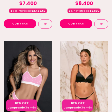
$7.400
$8.400
3
Sin interés de
$2.466,67
3
Sin interés de
$2.800
COMPRAR
COMPRAR
10% OFF
10% OFF
Comprando 3 o más
Comprando 3 o más