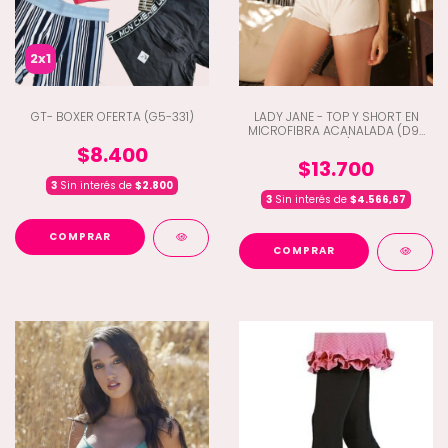
2x1
GT- BOXER OFERTA (G5-331)
LADY JANE - TOP Y SHORT EN
MICROFIBRA ACANALADA (D9-
2162)
$8.400
$13.700
3
Sin interés de
$2.800
3
Sin interés de
$4.566,67
COMPRAR
COMPRAR