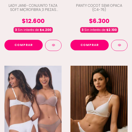
LADY JANE- CONJUNTO TAZA
PANTY COCOT SEMI OPACA
SOFT MICROFIBRA 3 PIEZAS
(C4-76)
(D9-2054)
$12.600
$6.300
3
Sin interés de
$4.200
3
Sin interés de
$2.100
COMPRAR
COMPRAR