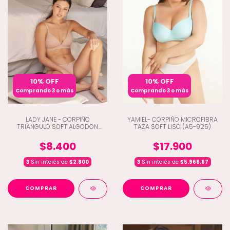
10% OFF
10% OFF
Comprando 3 o más
Comprando 3 o más
LADY JANE - CORPIÑO
YAMIEL- CORPIÑO MICROFIBRA
TRIANGULO SOFT ALGODON
TAZA SOFT LISO (A5-925)
(D9-1886)
$8.400
$17.900
3
Sin interés de
$2.800
3
Sin interés de
$5.966,67
COMPRAR
COMPRAR