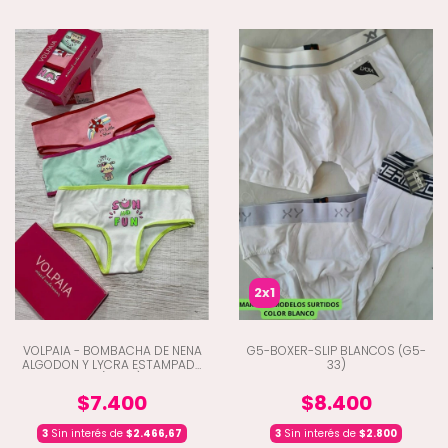
2x1
VOLPAIA - BOMBACHA DE NENA
G5-BOXER-SLIP BLANCOS (G5-
ALGODON Y LYCRA ESTAMPADA
33)
X3 (K9-10)
$7.400
$8.400
3
Sin interés de
$2.466,67
3
Sin interés de
$2.800