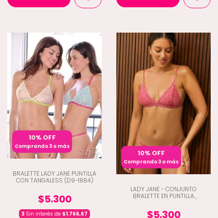
10% OFF
Comprando 3 o más
10% OFF
Comprando 3 o más
BRALETTE LADY JANE PUNTILLA
CON TANGALESS (D9-1884)
LADY JANE - CONJUNTO
BRALETTE EN PUNTILLA
$5.300
C/TANGALES (D9-2062)
$5.300
3
Sin interés de
$1.766,67