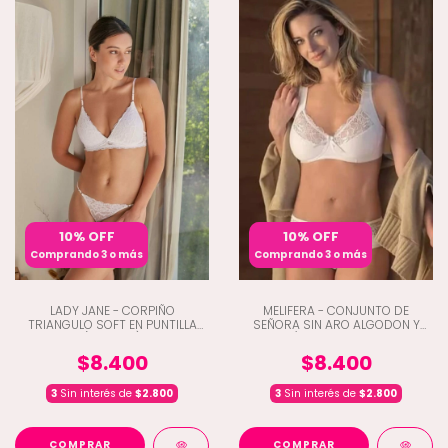
10% OFF
10% OFF
Comprando 3 o más
Comprando 3 o más
LADY JANE - CORPIÑO
MELIFERA - CONJUNTO DE
TRIANGULO SOFT EN PUNTILLA
SEÑORA SIN ARO ALGODON Y
(D9-1760)
LYCRA C/PUNTILLA Y BOMBACHA
TIRO CORTO (Q8-905)
$8.400
$8.400
3
Sin interés de
$2.800
3
Sin interés de
$2.800
COMPRAR
COMPRAR