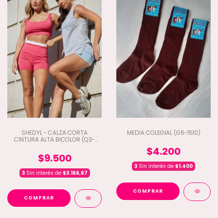
SHEDYL - CALZA CORTA
MEDIA COLEGIAL (G6-1510)
CINTURA ALTA BICOLOR (Q3-
6495)
$4.200
$9.500
3
Sin interés de
$1.400
3
Sin interés de
$3.166,67
COMPRAR
COMPRAR