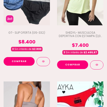
2x1
GT- SLIP OFERTA (G5-332)
SHEDYL- MUSCULOSA
DEPORTIVA CON ESTAMPA (Q3-
4281)
$8.400
$7.400
3
Sin interés de
$2.800
3
Sin interés de
$2.466,67
COMPRAR
COMPRAR