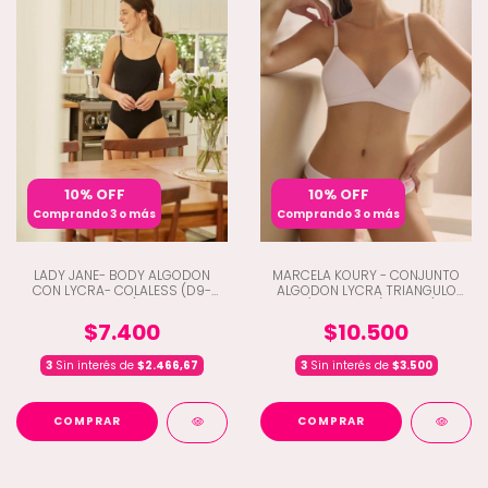
10% OFF
10% OFF
Comprando 3 o más
Comprando 3 o más
LADY JANE- BODY ALGODON
MARCELA KOURY - CONJUNTO
CON LYCRA- COLALESS (D9-
ALGODON LYCRA TRIANGULO
1978)
C/COLALESS (A1-5727)
$7.400
$10.500
3
Sin interés de
$2.466,67
3
Sin interés de
$3.500
COMPRAR
COMPRAR