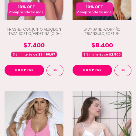
10% OFF
10% OFF
Comprando 3 o más
Comprando 3 o más
FRASHE- CONJUNTO ALGODON
LADY JANE -CORPIÑO
TAZA SOFT C/VEDETINA (Q10-
TRIANGULO SOFT EN
537)
MICROFIBRA (D9-2042)
$7.400
$8.400
3
Sin interés de
$2.466,67
3
Sin interés de
$2.800
COMPRAR
COMPRAR