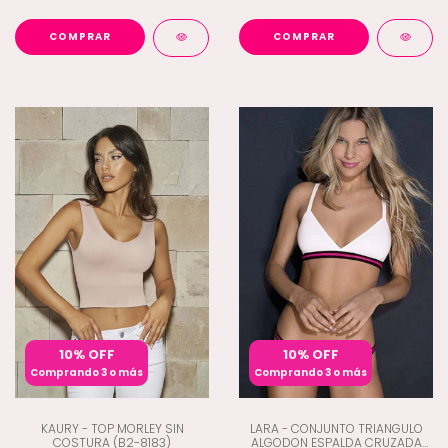
COMPRAR
COMPRAR
10% OFF
10% OFF
Comprando 3 o más
Comprando 3 o más
KAURY - TOP MORLEY SIN
LARA - CONJUNTO TRIANGULO
COSTURA (B2-8183)
ALGODON ESPALDA CRUZADA