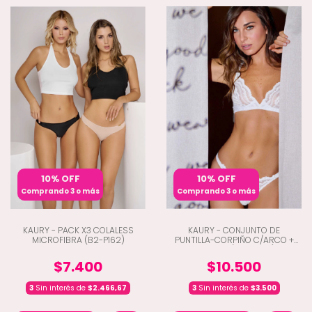
10% OFF
10% OFF
Comprando 3 o más
Comprando 3 o más
KAURY - PACK X3 COLALESS
KAURY - CONJUNTO DE
MICROFIBRA (B2-P162)
PUNTILLA-CORPIÑO C/ARCO +
COLALES (B2-8248)
$7.400
$10.500
3
Sin interés de
$2.466,67
3
Sin interés de
$3.500