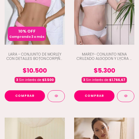
10% OFF
Comprando 3 o más
LARA - CONJUNTO DE MORLEY
MAREY- CONJUNTO NENA
CON DETALLES BOTON.CORPIÑO
CRUZADO ALGODON Y LYCRA Y
TOP COLALESS (D6-4280)
CULOTTE (C3-500)
$10.500
$5.300
3
Sin interés de
$3.500
3
Sin interés de
$1.766,67
COMPRAR
COMPRAR