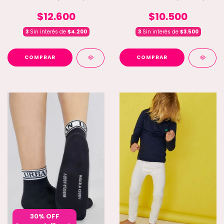
CON COLALESS (D6-4190)
$12.600
$10.500
3
Sin interés de
$4.200
3
Sin interés de
$3.500
COMPRAR
COMPRAR
30% OFF