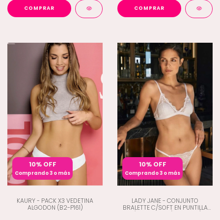
COMPRAR
COMPRAR
10% OFF
10% OFF
Comprando 3 o más
Comprando 3 o más
KAURY - PACK X3 VEDETINA
LADY JANE - CONJUNTO
ALGODON (B2-P161)
BRALETTE C/SOFT EN PUNTILLA
C/TANGALESS (D9-2024)