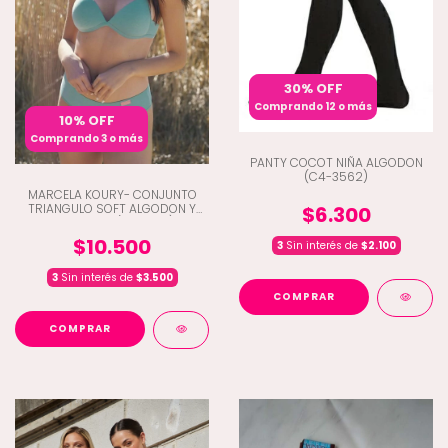
30% OFF
Comprando 12 o más
10% OFF
Comprando 3 o más
PANTY COCOT NIÑA ALGODON
(C4-3562)
MARCELA KOURY- CONJUNTO
TRIANGULO SOFT ALGODON Y
$6.300
CULOTELES (A1-5322)
$10.500
3
Sin interés de
$2.100
3
Sin interés de
$3.500
COMPRAR
COMPRAR