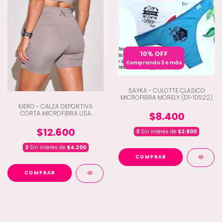
10% OFF
Comprando 3 o más
SAYKA - CULOTTE CLASICO
MICROFIBRA MORELY (D1-10522)
KIERO - CALZA DEPORTIVA
CORTA MICROFIBRA LISA
$8.400
CINTUTA V (C2-7304)
$12.600
3
Sin interés de
$2.800
3
Sin interés de
$4.200
COMPRAR
COMPRAR