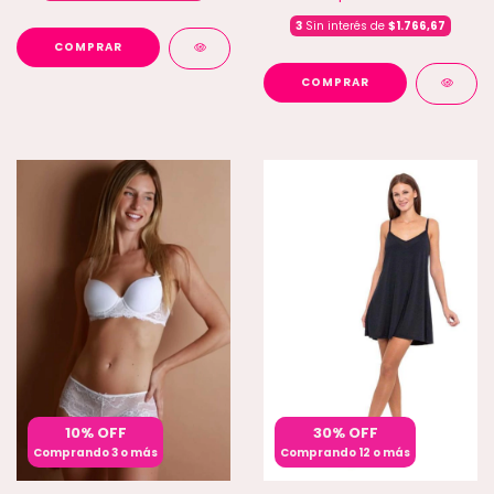
3
Sin interés de
$1.766,67
COMPRAR
COMPRAR
10% OFF
30% OFF
Comprando 3 o más
Comprando 12 o más