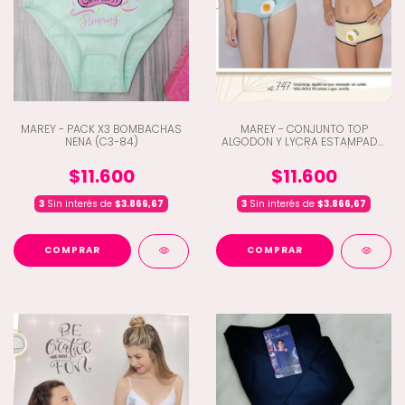
MAREY - PACK X3 BOMBACHAS
MAREY - CONJUNTO TOP
NENA (C3-84)
ALGODON Y LYCRA ESTAMPADO
CULOTTE (C3-747)
$11.600
$11.600
3
Sin interés de
$3.866,67
3
Sin interés de
$3.866,67
COMPRAR
COMPRAR