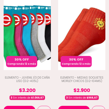
30% OFF
30% OFF
Comprando 12 o más
Comprando 12 o más
ELEMENTO - JUVENIL 1/3 DE CAÑA
ELEMENTO - MEDIAS SOQUETES
LISO (G2-405L)
MORLEY CHICOS (G2-104MS)
$3.200
$2.900
3
Sin interés de
$1.066,67
3
Sin interés de
$966,67