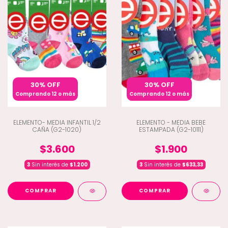
30% OFF
30% OFF
Comprando 12 o más
Comprando 12 o más
ELEMENTO- MEDIA INFANTIL 1/2
ELEMENTO - MEDIA BEBE
CAÑA (G2-1020)
ESTAMPADA (G2-10111)
$3.600
$1.900
3
Sin interés de
$1.200
3
Sin interés de
$633,33
COMPRAR
COMPRAR