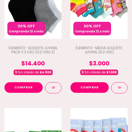
30% OFF
30% OFF
Comprando 12 o más
Comprando 12 o más
ELEMENTO- SOQUETE JUVENIL
ELEMENTO- MEDIA SOQUETE
PACK X 3 LISO (G2-105L.3)
JUVENIL (G2-105)
$14.400
$3.000
3
Sin interés de
$4.800
3
Sin interés de
$1.000
COMPRAR
COMPRAR