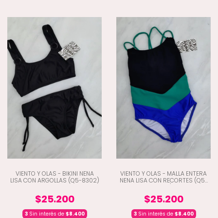
VIENTO Y OLAS - BIKINI NENA
VIENTO Y OLAS - MALLA ENTERA
LISA CON ARGOLLAS (Q5-8302)
NENA LISA CON RECORTES (Q5-
8203)
$25.200
$25.200
3
Sin interés de
$8.400
3
Sin interés de
$8.400