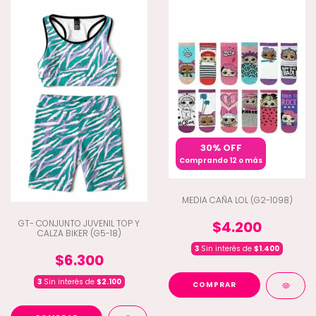
30% OFF
Comprando 12 o más
MEDIA CAÑA LOL (G2-1098)
GT- CONJUNTO JUVENIL TOP Y
$4.200
CALZA BIKER (G5-18)
3
Sin interés de
$1.400
$6.300
3
Sin interés de
$2.100
COMPRAR