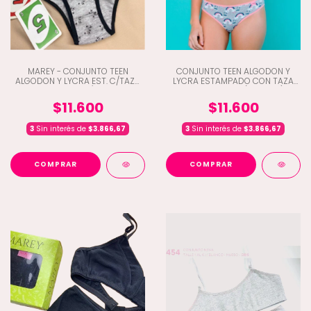
MAREY - CONJUNTO TEEN
CONJUNTO TEEN ALGODON Y
ALGODON Y LYCRA EST. C/TAZA
LYCRA ESTAMPADO CON TAZA
DESMONTABLE C/ VEDETINA
DESMONTABLE (C3-3015)
(C3-3023)
$11.600
$11.600
3
Sin interés de
$3.866,67
3
Sin interés de
$3.866,67
COMPRAR
COMPRAR