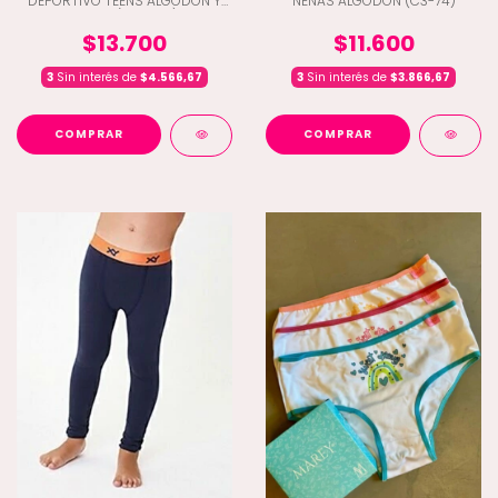
DEPORTIVO TEENS ALGODON Y
NENAS ALGODON (C3-74)
LYCRA (B5-460)
$13.700
$11.600
3
Sin interés de
$4.566,67
3
Sin interés de
$3.866,67
COMPRAR
COMPRAR