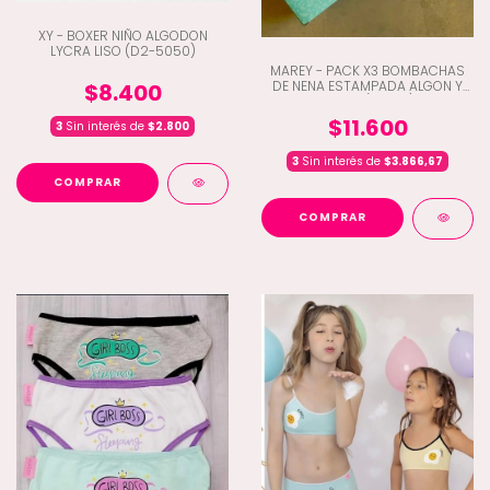
XY - BOXER NIÑO ALGODON
LYCRA LISO (D2-5050)
MAREY - PACK X3 BOMBACHAS
DE NENA ESTAMPADA ALGON Y
$8.400
LYCRA (C3-97)
$11.600
3
Sin interés de
$2.800
3
Sin interés de
$3.866,67
COMPRAR
COMPRAR