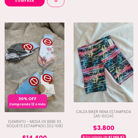
COMPRAR
30% OFF
Comprando 12 o más
CALZA BIKER NENA ESTAMPADA
(A5-6024)
ELEMENTO - MEDIA DE BEBE X3
SOQUETE ESTAMPADO (G2-108)
$3.800
$14.400
3
Sin interés de
$1.266,67