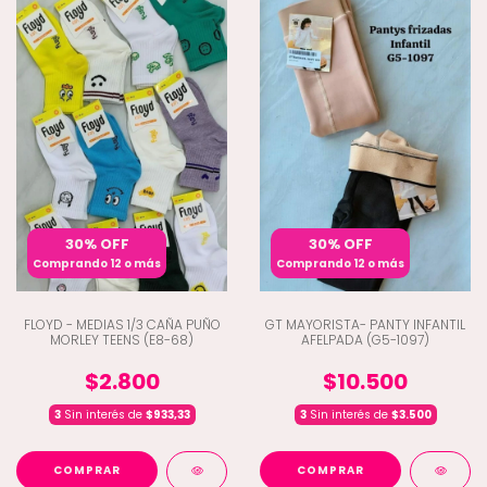
30% OFF
30% OFF
Comprando 12 o más
Comprando 12 o más
FLOYD - MEDIAS 1/3 CAÑA PUÑO
GT MAYORISTA- PANTY INFANTIL
MORLEY TEENS (E8-68)
AFELPADA (G5-1097)
$2.800
$10.500
3
Sin interés de
$933,33
3
Sin interés de
$3.500
COMPRAR
COMPRAR