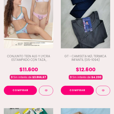
CONJUNTO TEEN ALG Y LYCRA
GT - CAMISETA M/L TERMICA
ESTAMPADO CON TAZA
INFANTIL (G5-1094)
DESMONTABLE (C3-3017)
$11.600
$12.600
3
Sin interés de
$3.866,67
3
Sin interés de
$4.200
COMPRAR
COMPRAR