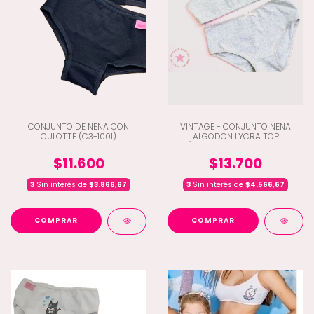
CONJUNTO DE NENA CON
VINTAGE - CONJUNTO NENA
CULOTTE (C3-1001)
ALGODON LYCRA TOP
C/BOMBACHA ESTAMPADO
(B5-454)
$11.600
$13.700
3
Sin interés de
$3.866,67
3
Sin interés de
$4.566,67
COMPRAR
COMPRAR