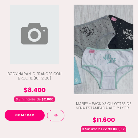
BODY NARANJO FRANCES CON
BROCHE (I8-12120)
$8.400
3
Sin interés de
$2.800
MAREY - PACK X3 CULOTTES DE
NENA ESTAMPADA ALG. Y LYCRA
(C3-98)
COMPRAR
$11.600
3
Sin interés de
$3.866,67