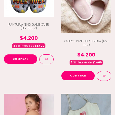
PANTUFLA NIÑO GAME OVER
(B5-6802)
$4.200
KAURY- PANTUFLAS NENA (B2-
302)
3
Sin interés de
$1.400
$4.200
COMPRAR
3
Sin interés de
$1.400
COMPRAR