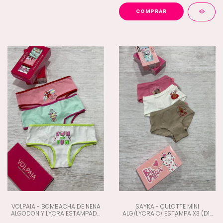
COMPRAR
VOLPAIA - BOMBACHA DE NENA
SAYKA - CULOTTE MINI
ALGODON Y LYCRA ESTAMPADA
ALG/LYCRA C/ ESTAMPA X3 (D1-
X3 (K9-10)
10008)