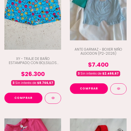
ANTE GARMAZ - BOXER NIÑO
ALGODON (P2-2026)
XY - TRAJE DE BAÑO
ESTAMPADO CON BOLSILLOS
$7.400
JOY (D2-554)
$26.300
3
Sin interés de
$2.466,67
3
Sin interés de
$8.766,67
COMPRAR
COMPRAR