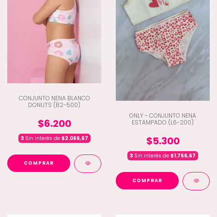
CONJUNTO NENA BLANCO
DONUTS (B2-500)
ONLY - CONJUNTO NENA
$6.200
ESTAMPADO (L6-200)
$5.300
3
Sin interés de
$2.066,67
3
Sin interés de
$1.766,67
COMPRAR
COMPRAR