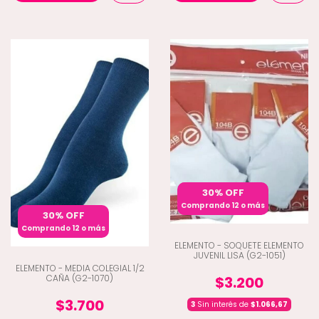
30% OFF
Comprando 12 o más
30% OFF
Comprando 12 o más
ELEMENTO - SOQUETE ELEMENTO
JUVENIL LISA (G2-1051)
ELEMENTO - MEDIA COLEGIAL 1/2
CAÑA (G2-1070)
$3.200
$3.700
3
Sin interés de
$1.066,67