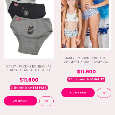
MAREY- CONJUNTO NENA TOP
ALGODON LYCRA ESTAMPADO
(C3-740)
MAREY - PACK X3 BOMBACHAS
DE NENA ESTAMPADA ALGODON
$11.600
Y LYCRA (C3-75)
$11.600
3
Sin interés de
$3.866,67
3
Sin interés de
$3.866,67
COMPRAR
COMPRAR