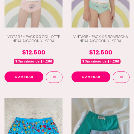
VINTAGE - PACK X 3 COULOTTE
VINTAGE - PACK X 3 BOMBACHA
NENA ALGODON Y LYCRA
NENA ALGODON Y LYCRA
ESTAMPADO (B5-202)
ESTAMP. (B5-204)
$12.600
$12.600
3
Sin interés de
$4.200
3
Sin interés de
$4.200
COMPRAR
COMPRAR