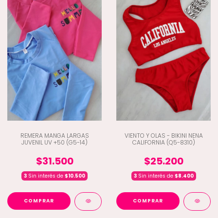
REMERA MANGA LARGAS
VIENTO Y OLAS - BIKINI NENA
JUVENIL UV +50 (G5-14)
CALIFORNIA (Q5-8310)
$31.500
$25.200
3
Sin interés de
$10.500
3
Sin interés de
$8.400
COMPRAR
COMPRAR